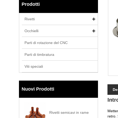
Prodotti
Rivetti
Occhielli
Parti di rotazione del CNC
Parti di timbratura
Viti speciali
Nuovi Prodotti
De
Intr
Metter
Rivetti semicavi in ​​rame
retro.