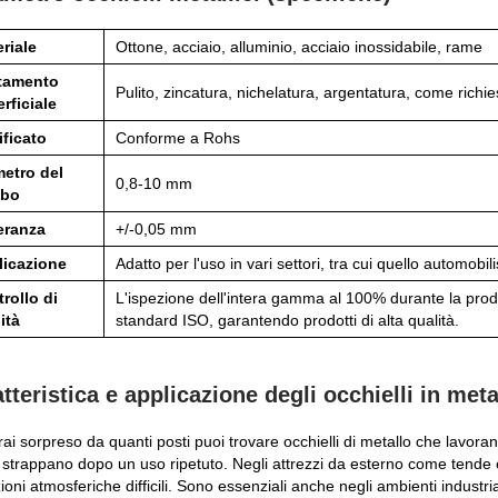
riale
Ottone, acciaio, alluminio, acciaio inossidabile, rame
ttamento
Pulito, zincatura, nichelatura, argentatura, come richie
rficiale
ificato
Conforme a Rohs
etro del
0,8-10 mm
bo
eranza
+/-0,05 mm
licazione
Adatto per l'uso in vari settori, tra cui quello automobil
rollo di
L'ispezione dell'intera gamma al 100% durante la produ
ità
standard ISO, garantendo prodotti di alta qualità.
tteristica e applicazione degli occhielli in meta
ai sorpreso da quanti posti puoi trovare occhielli di metallo che lavorano
 strappano dopo un uso ripetuto. Negli attrezzi da esterno come tende e 
ioni atmosferiche difficili. Sono essenziali anche negli ambienti industria