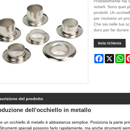
Probabilmente hai v
notarli. Sono quei pic
prodotti. Un occhie
per risolvere un pro
Che sia nelle tue s
duro per far durare 
Invia richiesta
Facebook
X
Wh
scrizione del prodotto
oduzione dell'occhiello in metallo
e un occhiello di metallo è abbastanza semplice. Posiziona la parte princ
 Strumenti speciali possono farlo rapidamente, ma anche strumenti sempl