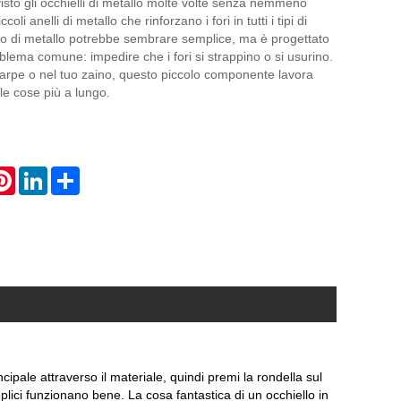
isto gli occhielli di metallo molte volte senza nemmeno
coli anelli di metallo che rinforzano i fori in tutti i tipi di
llo di metallo potrebbe sembrare semplice, ma è progettato
blema comune: impedire che i fori si strappino o si usurino.
carpe o nel tuo zaino, questo piccolo componente lavora
le cose più a lungo.
atsApp
Pinterest
LinkedIn
Share
ipale attraverso il materiale, quindi premi la rondella sul
ici funzionano bene. La cosa fantastica di un occhiello in