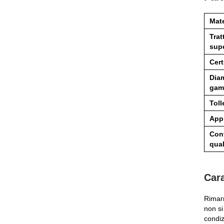
Mate
Tra
supe
Cert
Diam
gam
Toll
App
Cont
qual
Cara
Rimarr
non si
condiz